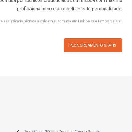
s Domusa por técnicos credenciados em Lisboa com máximo
profissionalismo e aconselhamento personalizado.
de assistência técnica a caldeiras Domusa em Lisboa que temos para si!
PEÇA ORÇAMENTO GRÁTIS
Assistência Técnica Domusa Campo Grande