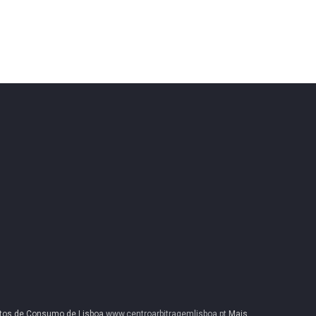
litos de Consumo de Lisboa
www.centroarbitragemlisboa.pt
Mais