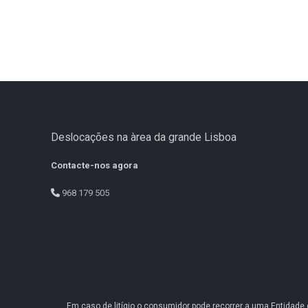
Deslocações na àrea da grande Lisboa
Contacte-nos agora
968 179 505
Em caso de litígio o consumidor pode recorrer a uma Entidade